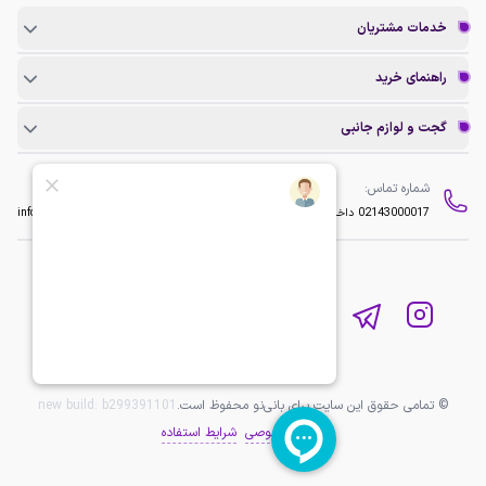
خدمات مشتریان
راهنمای خرید
گجت و لوازم جانبی
شماره تماس:
ایمیل:
02143000017
داخلی 2
info@baninopc.com
© تمامی حقوق این سایت برای بانی‌نو محفوظ است.
b299391101
new build:
حریم خصوصی
شرایط استفاده