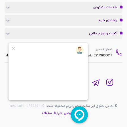
خدمات مشتریان
راهنمای خرید
گجت و لوازم جانبی
شماره تماس:
ایمیل:
02143000017
داخلی 2
info@baninopc.com
© تمامی حقوق این سایت برای بانی‌نو محفوظ است.
b299391101
new build:
حریم خصوصی
شرایط استفاده