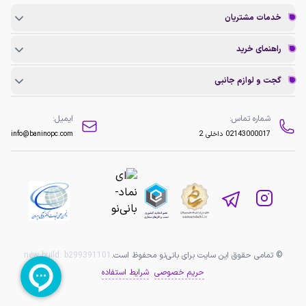
خدمات مشتریان
راهنمای خرید
گجت و لوازم جانبی
شماره تماس:
ایمیل:
02143000017
داخلی 2
info@baninopc.com
© تمامی حقوق این سایت برای بانی‌نو محفوظ است.
b299391101
new build:
حریم خصوصی
شرایط استفاده