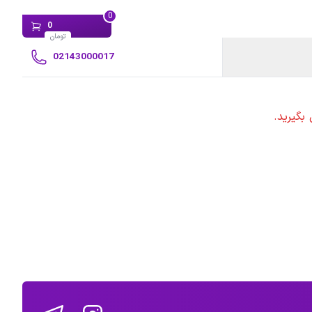
0
0
تومان
02143000017
بگیرید.