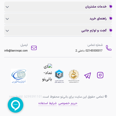
خدمات مشتریان
راهنمای خرید
گجت و لوازم جانبی
شماره تماس:
ایمیل:
02143000017
داخلی 2
info@baninopc.com
© تمامی حقوق این سایت برای بانی‌نو محفوظ است.
b299391101
new build:
حریم خصوصی
شرایط استفاده