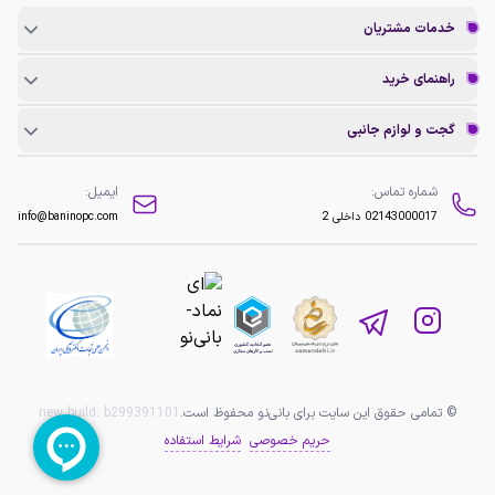
خدمات مشتریان
راهنمای خرید
گجت و لوازم جانبی
شماره تماس:
ایمیل:
02143000017
داخلی 2
info@baninopc.com
© تمامی حقوق این سایت برای بانی‌نو محفوظ است.
b299391101
new build:
حریم خصوصی
شرایط استفاده