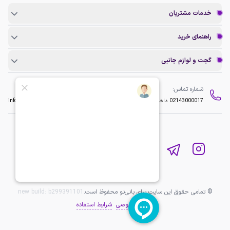
خدمات مشتریان
راهنمای خرید
گجت و لوازم جانبی
شماره تماس:
ایمیل:
02143000017
داخلی 2
info@baninopc.com
© تمامی حقوق این سایت برای بانی‌نو محفوظ است.
b299391101
new build:
حریم خصوصی
شرایط استفاده