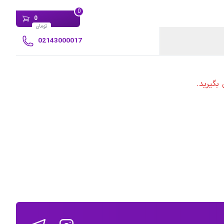
0
0
تومان
02143000017
بگیرید.