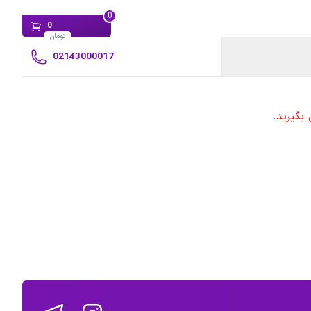
0
0
تومان
02143000017
بگیرید.