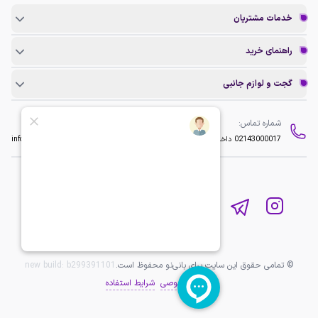
خدمات مشتریان
راهنمای خرید
گجت و لوازم جانبی
شماره تماس:
ایمیل:
02143000017
داخلی 2
info@baninopc.com
© تمامی حقوق این سایت برای بانی‌نو محفوظ است.
b299391101
new build:
حریم خصوصی
شرایط استفاده