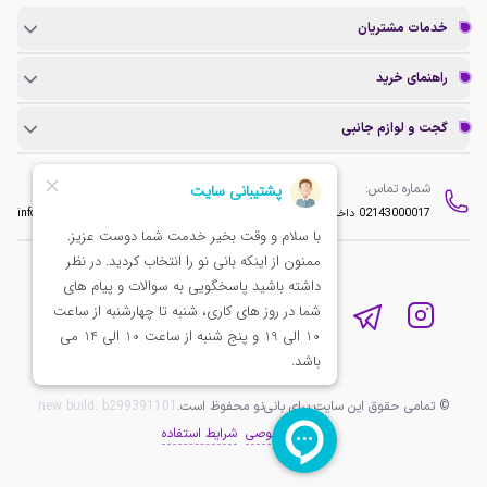
خدمات مشتریان
راهنمای خرید
گجت و لوازم جانبی
شماره تماس:
ایمیل:
02143000017
داخلی 2
info@baninopc.com
© تمامی حقوق این سایت برای بانی‌نو محفوظ است.
b299391101
new build:
حریم خصوصی
شرایط استفاده