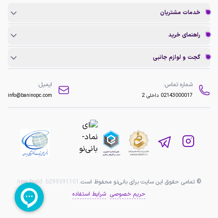
خدمات مشتریان
راهنمای خرید
گجت و لوازم جانبی
شماره تماس:
ایمیل:
02143000017
داخلی 2
info@baninopc.com
© تمامی حقوق این سایت برای بانی‌نو محفوظ است.
b299391101
new build:
حریم خصوصی
شرایط استفاده