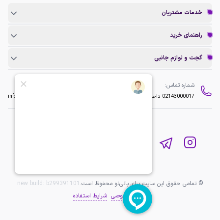
خدمات مشتریان
راهنمای خرید
گجت و لوازم جانبی
شماره تماس:
ایمیل:
02143000017
داخلی 2
info@baninopc.com
© تمامی حقوق این سایت برای بانی‌نو محفوظ است.
b299391101
new build:
حریم خصوصی
شرایط استفاده