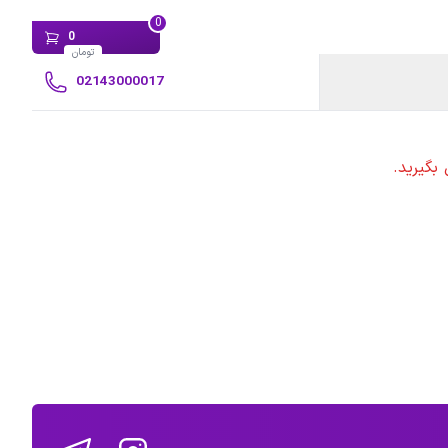
0
0
تومان
02143000017
بگیرید.