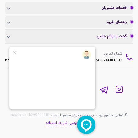
خدمات مشتریان
راهنمای خرید
گجت و لوازم جانبی
شماره تماس:
ایمیل:
02143000017
داخلی 2
info@baninopc.com
© تمامی حقوق این سایت برای بانی‌نو محفوظ است.
b299391101
new build:
حریم خصوصی
شرایط استفاده