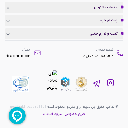
خدمات مشتریان
راهنمای خرید
گجت و لوازم جانبی
شماره تماس:
ایمیل:
02143000017
داخلی 2
info@baninopc.com
© تمامی حقوق این سایت برای بانی‌نو محفوظ است.
b299391101
new build:
حریم خصوصی
شرایط استفاده