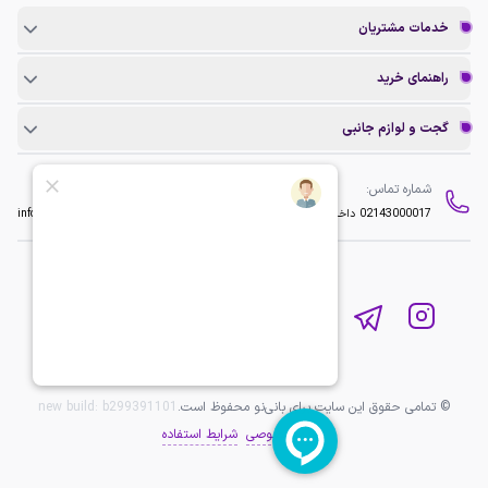
خدمات مشتریان
راهنمای خرید
گجت و لوازم جانبی
شماره تماس:
ایمیل:
02143000017
داخلی 2
info@baninopc.com
© تمامی حقوق این سایت برای بانی‌نو محفوظ است.
b299391101
new build:
حریم خصوصی
شرایط استفاده