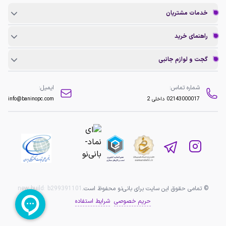
خدمات مشتریان
راهنمای خرید
گجت و لوازم جانبی
شماره تماس:
ایمیل:
02143000017
داخلی 2
info@baninopc.com
© تمامی حقوق این سایت برای بانی‌نو محفوظ است.
b299391101
new build:
حریم خصوصی
شرایط استفاده