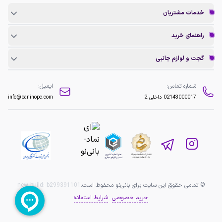
خدمات مشتریان
راهنمای خرید
گجت و لوازم جانبی
شماره تماس:
ایمیل:
02143000017
داخلی 2
info@baninopc.com
© تمامی حقوق این سایت برای بانی‌نو محفوظ است.
b299391101
new build:
حریم خصوصی
شرایط استفاده