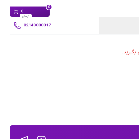
0
0
تومان
02143000017
بگیرید.