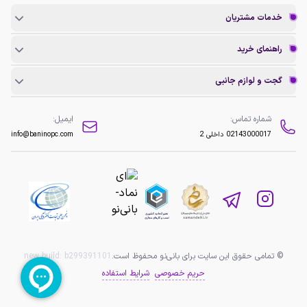
خدمات مشتریان
راهنمای خرید
گجت و لوازم جانبی
شماره تماس:
ایمیل:
02143000017
داخلی 2
info@baninopc.com
© تمامی حقوق این سایت برای بانی‌نو محفوظ است.
b299391101
new build:
حریم خصوصی
شرایط استفاده