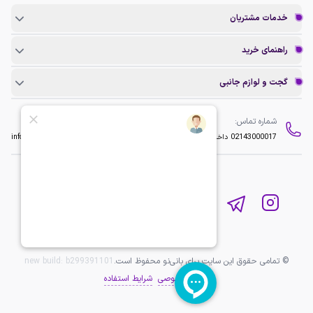
خدمات مشتریان
راهنمای خرید
گجت و لوازم جانبی
شماره تماس:
ایمیل:
02143000017
داخلی 2
info@baninopc.com
© تمامی حقوق این سایت برای بانی‌نو محفوظ است.
b299391101
new build:
حریم خصوصی
شرایط استفاده