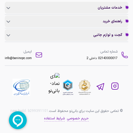
خدمات مشتریان
راهنمای خرید
گجت و لوازم جانبی
شماره تماس:
ایمیل:
02143000017
داخلی 2
info@baninopc.com
© تمامی حقوق این سایت برای بانی‌نو محفوظ است.
b299391101
new build:
حریم خصوصی
شرایط استفاده