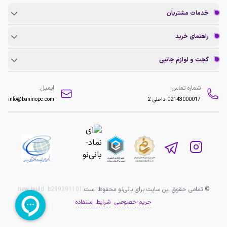
خدمات مشتریان
راهنمای خرید
گجت و لوازم جانبی
شماره تماس:
ایمیل:
02143000017
داخلی 2
info@baninopc.com
© تمامی حقوق این سایت برای بانی‌نو محفوظ است.
b299391101
new build:
حریم خصوصی
شرایط استفاده