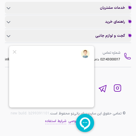
خدمات مشتریان
راهنمای خرید
گجت و لوازم جانبی
شماره تماس:
ایمیل:
02143000017
داخلی 2
info@baninopc.com
© تمامی حقوق این سایت برای بانی‌نو محفوظ است.
b299391101
new build:
حریم خصوصی
شرایط استفاده