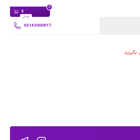
0
0
تومان
02143000017
بگیرید.