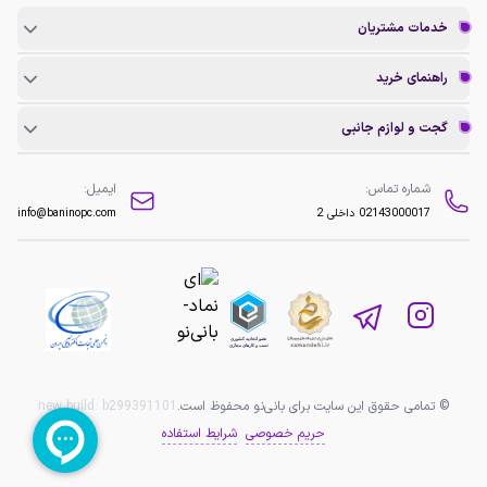
خدمات مشتریان
راهنمای خرید
گجت و لوازم جانبی
شماره تماس:
ایمیل:
02143000017
داخلی 2
info@baninopc.com
© تمامی حقوق این سایت برای بانی‌نو محفوظ است.
b299391101
new build:
حریم خصوصی
شرایط استفاده