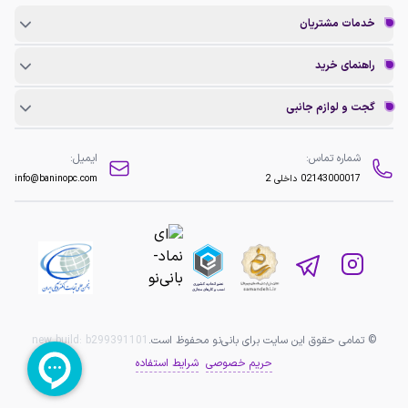
خدمات مشتریان
راهنمای خرید
گجت و لوازم جانبی
شماره تماس:
ایمیل:
02143000017
داخلی 2
info@baninopc.com
© تمامی حقوق این سایت برای بانی‌نو محفوظ است.
b299391101
new build:
حریم خصوصی
شرایط استفاده