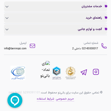
خدمات مشتریان
راهنمای خرید
گجت و لوازم جانبی
شماره تماس:
ایمیل:
02143000017
داخلی 2
info@baninopc.com
© تمامی حقوق این سایت برای بانی‌نو محفوظ است.
b299391101
new build:
حریم خصوصی
شرایط استفاده