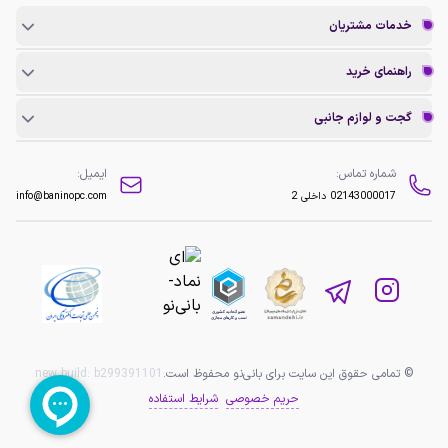
خدمات مشتریان
راهنمای خرید
گجت و لوازم جانبی
شماره تماس:
ایمیل:
02143000017
داخلی 2
info@baninopc.com
© تمامی حقوق این سایت برای بانی‌نو محفوظ است.
b299391101
new build:
حریم خصوصی
شرایط استفاده