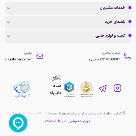
خدمات مشتریان
راهنمای خرید
گجت و لوازم جانبی
شماره تماس:
ایمیل:
02143000017
داخلی 2
info@baninopc.com
© تمامی حقوق این سایت برای بانی‌نو محفوظ است.
b299391101
new build:
حریم خصوصی
شرایط استفاده