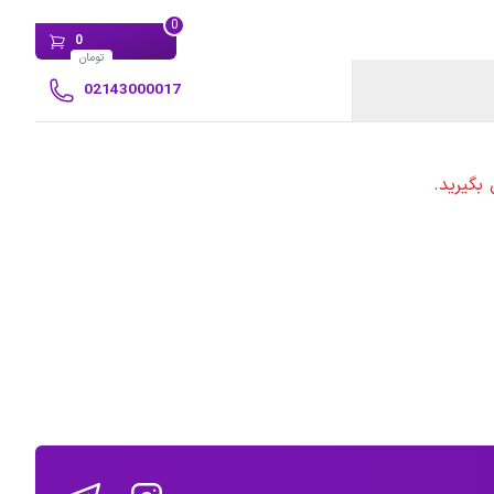
0
0
تومان
02143000017
بگیرید.