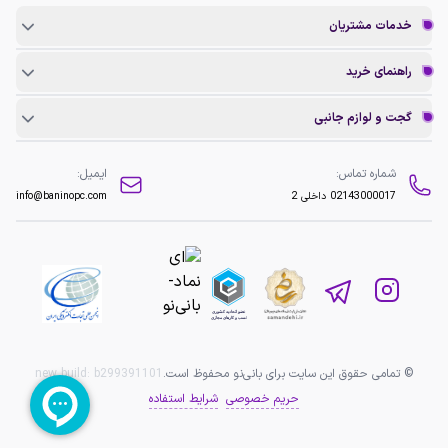
خدمات مشتریان
راهنمای خرید
گجت و لوازم جانبی
شماره تماس:
ایمیل:
02143000017
داخلی 2
info@baninopc.com
© تمامی حقوق این سایت برای بانی‌نو محفوظ است.
b299391101
new build:
حریم خصوصی
شرایط استفاده