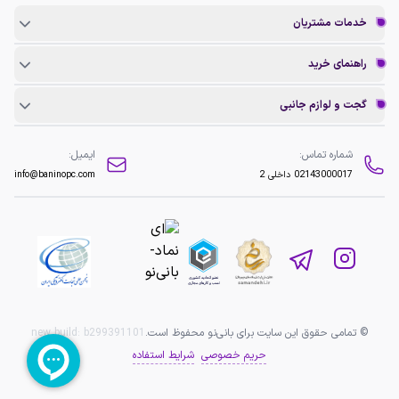
خدمات مشتریان
راهنمای خرید
گجت و لوازم جانبی
شماره تماس:
ایمیل:
02143000017
داخلی 2
info@baninopc.com
© تمامی حقوق این سایت برای بانی‌نو محفوظ است.
b299391101
new build:
حریم خصوصی
شرایط استفاده