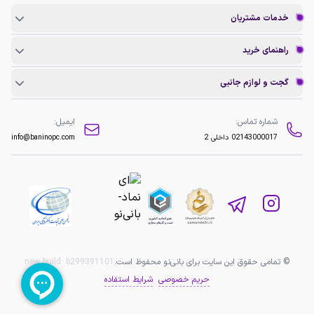
خدمات مشتریان
راهنمای خرید
گجت و لوازم جانبی
شماره تماس:
ایمیل:
02143000017
داخلی 2
info@baninopc.com
© تمامی حقوق این سایت برای بانی‌نو محفوظ است.
b299391101
new build:
حریم خصوصی
شرایط استفاده