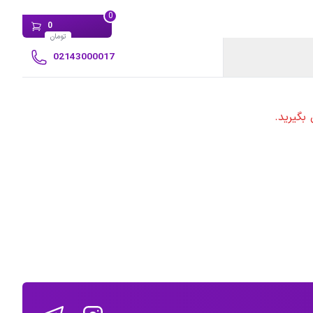
0
0
تومان
02143000017
بگیرید.