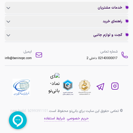
خدمات مشتریان
راهنمای خرید
گجت و لوازم جانبی
شماره تماس:
ایمیل:
02143000017
داخلی 2
info@baninopc.com
© تمامی حقوق این سایت برای بانی‌نو محفوظ است.
b299391101
new build:
حریم خصوصی
شرایط استفاده