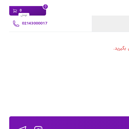
0
0
تومان
02143000017
بگیرید.