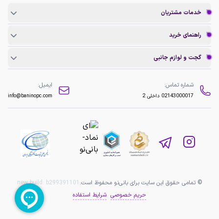
خدمات مشتریان
راهنمای خرید
گجت و لوازم جانبی
شماره تماس:
ایمیل:
02143000017
داخلی 2
info@baninopc.com
© تمامی حقوق این سایت برای بانی‌نو محفوظ است.
b299391101
new build:
حریم خصوصی
شرایط استفاده