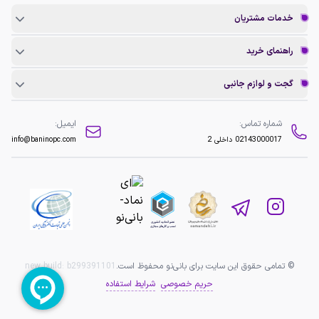
خدمات مشتریان
راهنمای خرید
گجت و لوازم جانبی
شماره تماس:
ایمیل:
02143000017
داخلی 2
info@baninopc.com
© تمامی حقوق این سایت برای بانی‌نو محفوظ است.
b299391101
new build:
حریم خصوصی
شرایط استفاده