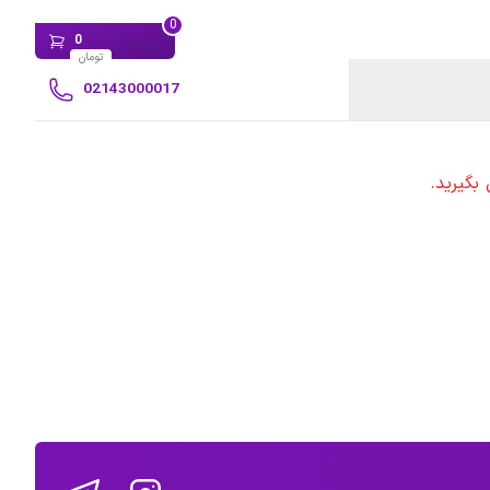
0
0
تومان
02143000017
بگیرید.