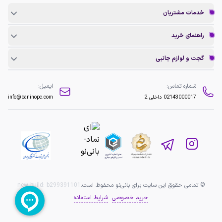
خدمات مشتریان
راهنمای خرید
گجت و لوازم جانبی
شماره تماس:
ایمیل:
02143000017
داخلی 2
info@baninopc.com
© تمامی حقوق این سایت برای بانی‌نو محفوظ است.
b299391101
new build:
حریم خصوصی
شرایط استفاده