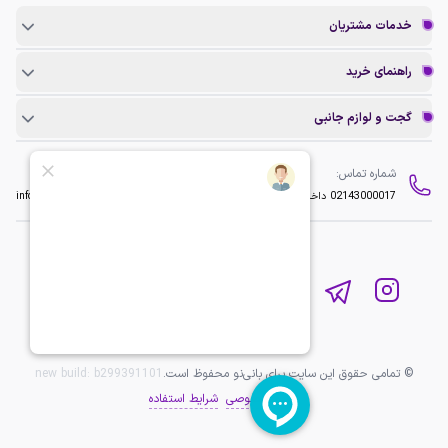
خدمات مشتریان
راهنمای خرید
گجت و لوازم جانبی
شماره تماس:
ایمیل:
02143000017
داخلی 2
info@baninopc.com
© تمامی حقوق این سایت برای بانی‌نو محفوظ است.
b299391101
new build:
حریم خصوصی
شرایط استفاده