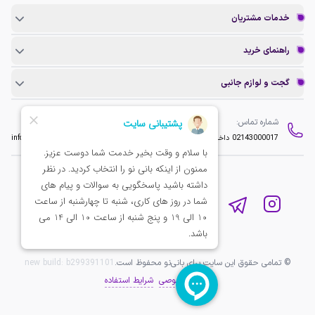
خدمات مشتریان
راهنمای خرید
گجت و لوازم جانبی
شماره تماس:
ایمیل:
02143000017
داخلی 2
info@baninopc.com
© تمامی حقوق این سایت برای بانی‌نو محفوظ است.
b299391101
new build:
حریم خصوصی
شرایط استفاده