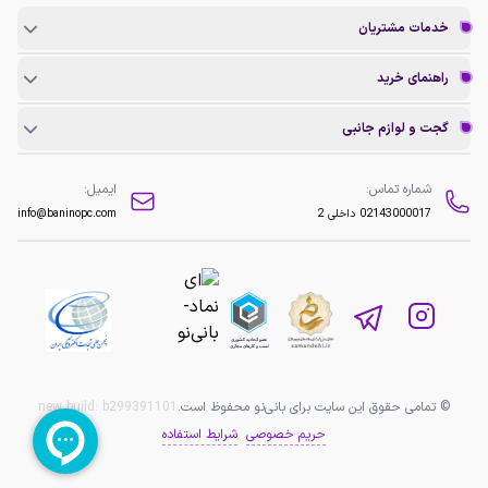
خدمات مشتریان
راهنمای خرید
گجت و لوازم جانبی
شماره تماس:
ایمیل:
02143000017
داخلی 2
info@baninopc.com
© تمامی حقوق این سایت برای بانی‌نو محفوظ است.
b299391101
new build:
حریم خصوصی
شرایط استفاده