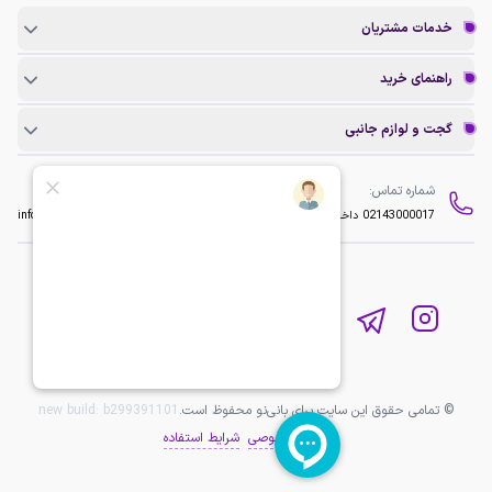
خدمات مشتریان
راهنمای خرید
گجت و لوازم جانبی
شماره تماس:
ایمیل:
02143000017
داخلی 2
info@baninopc.com
© تمامی حقوق این سایت برای بانی‌نو محفوظ است.
b299391101
new build:
حریم خصوصی
شرایط استفاده