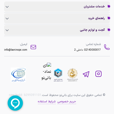
خدمات مشتریان
راهنمای خرید
گجت و لوازم جانبی
شماره تماس:
ایمیل:
02143000017
داخلی 2
info@baninopc.com
© تمامی حقوق این سایت برای بانی‌نو محفوظ است.
b299391101
new build:
حریم خصوصی
شرایط استفاده