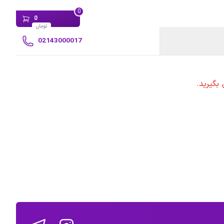
0
0
تومان
02143000017
بگیرید.