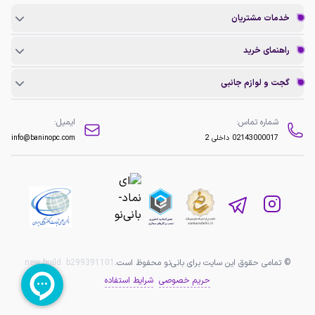
خدمات مشتریان
راهنمای خرید
گجت و لوازم جانبی
شماره تماس:
ایمیل:
02143000017
داخلی 2
info@baninopc.com
© تمامی حقوق این سایت برای بانی‌نو محفوظ است.
b299391101
new build:
حریم خصوصی
شرایط استفاده