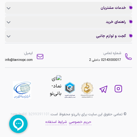
خدمات مشتریان
راهنمای خرید
گجت و لوازم جانبی
شماره تماس:
ایمیل:
02143000017
داخلی 2
info@baninopc.com
© تمامی حقوق این سایت برای بانی‌نو محفوظ است.
b299391101
new build:
حریم خصوصی
شرایط استفاده